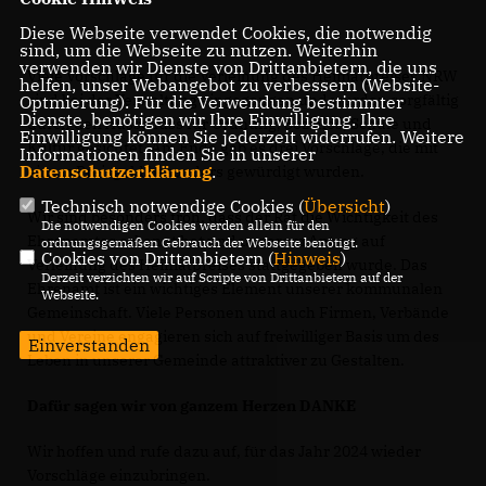
Diese Webseite verwendet Cookies, die notwendig
sind, um die Webseite zu nutzen. Weiterhin
verwenden wir Dienste von Drittanbietern, die uns
Viele Vorschläge für die Verleihung des Heimatpreises NRW
helfen, unser Webangebot zu verbessern (Website-
sind bei der Verwaltung eingegangen und wurden sorgfältig
Optmierung). Für die Verwendung bestimmter
Dienste, benötigen wir Ihre Einwilligung. Ihre
durch den Ausschuss für Ordnung, Soziales, Schule und
Einwilligung können Sie jederzeit widerrufen. Weitere
Kultur gesichtet. Am Ende gab es drei Vorschläge, die mit
Informationen finden Sie in unserer
Datenschutzerklärung
.
einem Preisgeld besonders gewürdigt wurden.
Technisch notwendige Cookies (
Übersicht
)
Wir sind besonders froh, dass der Rat die Wichtigkeit des
Die notwendigen Cookies werden allein für den
Ehrenamtes erkannt hat und unserem Antrag auf
ordnungsgemäßen Gebrauch der Webseite benötigt.
Cookies von Drittanbietern (
Hinweis
)
Verleihung des Heimatpreises stattgegeben wurde. Das
Derzeit verzichten wir auf Scripte von Drittanbietern auf der
Ehrenamt ist ein wichtiges Element unserer kommunalen
Webseite.
Gemeinschaft. Viele Personen und auch Firmen, Verbände
und Vereine engagieren sich auf freiwilliger Basis um des
Einverstanden
Leben in unserer Gemeinde attraktiver zu Gestalten.
Dafür sagen wir von ganzem Herzen DANKE
Wir hoffen und rufe dazu auf, für das Jahr 2024 wieder
Vorschläge einzubringen.