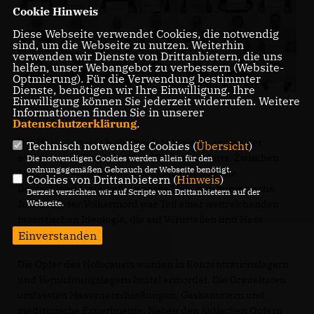
Cookie Hinweis
Diese Webseite verwendet Cookies, die notwendig
sind, um die Webseite zu nutzen. Weiterhin
verwenden wir Dienste von Drittanbietern, die uns
helfen, unser Webangebot zu verbessern (Website-
Optmierung). Für die Verwendung bestimmter
Dienste, benötigen wir Ihre Einwilligung. Ihre
Einwilligung können Sie jederzeit widerrufen. Weitere
Informationen finden Sie in unserer
Datenschutzerklärung
.
Der Holocaust, auch als Shoah bekannt, war eine der
Technisch notwendige Cookies (
Übersicht
)
schlimmsten Tragödien des 20. Jahrhunderts. Zwischen
Die notwendigen Cookies werden allein für den
ordnungsgemäßen Gebrauch der Webseite benötigt.
1941 und 1945 tötete das nationalsozialistische
Cookies von Drittanbietern (
Hinweis
)
Deutschland systematisch sechs Millionen europäische
Derzeit verzichten wir auf Scripte von Drittanbietern auf der
Juden. Dieser Völkermord war Teil einer weitreichenden
Webseite.
rassistischen Ideologie, die auf Vorurteilen und Hass
basierte.
Einverstanden
Die Opfer des Holocausts wurden in Konzentrationslagern
und Vernichtungslagern brutal ermordet. Die Gräueltaten
umfassten Massenerschießungen, Gaskammern und
medizinische Experimente. Neben den jüdischen Opfern