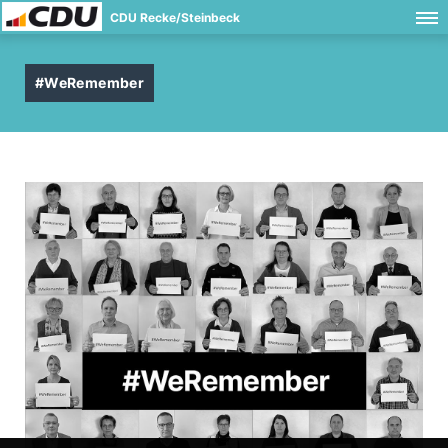
CDU Recke/Steinbeck
#WeRemember